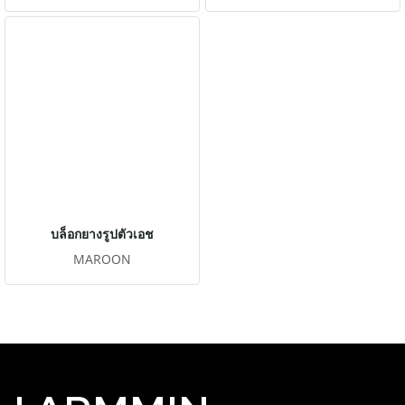
บล็อกยางรูปตัวเอช
MAROON