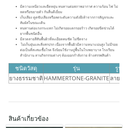
มีความเหนียวและยืดหยุ่น ทนทานต่อสภาพอากาศ ความร้อน ไฟ ไม่
หดหรือขยายตัว กันลื่นดีเยี่ยม
เก็บเสียง ดูดซับเสียงหรือลดระดับความดังฝีเท้าจากการสัญจรและ
สัมผัสในขณะเดิน
ทนทานต่อแรงกระแทก ไม่เกิดรอยแตกรอยร้าว เกิดรอยขีดข่วนได้
ยากพื้นชนิดอื่น
มีลวดลายสีสันพื้นผิวที่ละเอียดคมชัด ไม่ซีดจาง
ไม่เก็บฝุ่นและสิ่งสกปรก เนื่องจากพื้นผิวมีความหนาแน่นสูง ไม่มีรอย
ต่อเป็นที่สะสมเชื้อโรค จึงนิยมใช้งานปูพื้นในโรงพยาบาล โรงเรียน
สำนักงาน ลานกิจกรรมต่างๆ ห้องออกกำลังกาย ห้างสรรพสินค้า
ชนิดวัสดุ
รุ่น
รูปแ
ยางธรรมชาติ
HAMMERTONE-GRANITE
ลายแก
สินค้าเกี่ยวข้อง