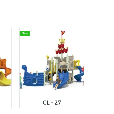
New
CL - 27